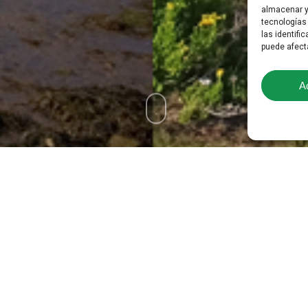
almacenar y
tecnologías
las identifi
puede afect
A
objetivo tan ambicioso como necesario: diseñar la prim
frente al cambio climático y a la pérdida de biodiversidad.
tabria en colaboración con Red Cambera, nace de una cons
os erosivos, incendios y sequías”— y la fragmentación 