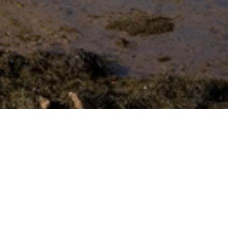
RIVACAN se pone en marcha con un 
Azul (RIVA) de la región para hacer 
La iniciativa, impulsada por IHCan
climáticos —“inundaciones, proces